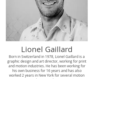
Lionel Gaillard
Born in Switzerland in 1978, Lionel Gaillard is a
graphic design and art director, working for print
and motion industries. He has been working for
his own business for 16 years and has also
worked 2 years in New York for several motion
design studios.
Né en Suisse en 1978, Lionel Gaillard est
graphiste et directeur artistique. Il travaille
comme indépendant, tant dans le domaine du
print ainsi que dans la vidéo et le motion
design. Il a également travaillé durant 2 ans à
New York pour de nombreux studios
spécialisés en motion design.